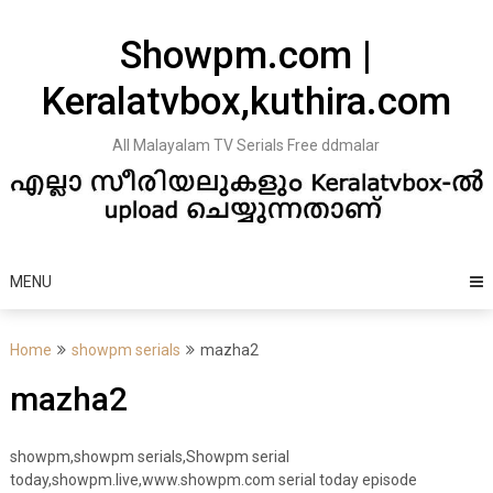
Skip
to
Showpm.com |
content
Keralatvbox,kuthira.com
All Malayalam TV Serials Free ddmalar
MENU
Home
showpm serials
mazha2
mazha2
showpm,showpm serials,Showpm serial
today,showpm.live,www.showpm.com serial today episode