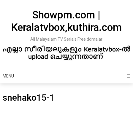
Skip
to
Showpm.com |
content
Keralatvbox,kuthira.com
All Malayalam TV Serials Free ddmalar
MENU
snehako15-1