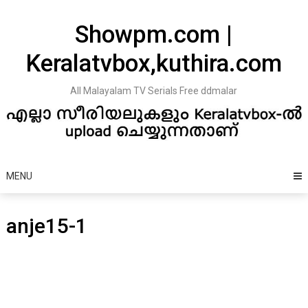
Skip
to
Showpm.com |
content
Keralatvbox,kuthira.com
All Malayalam TV Serials Free ddmalar
MENU
anje15-1